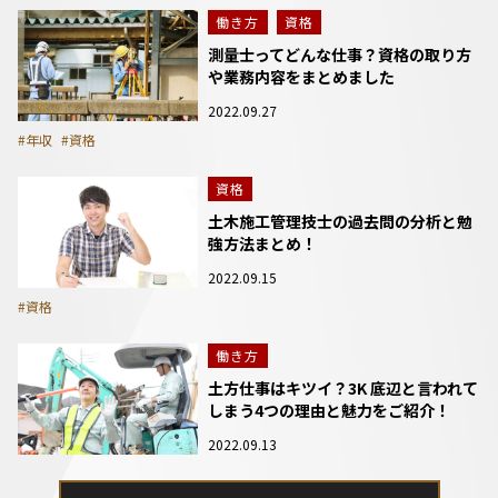
働き方
資格
測量士ってどんな仕事？資格の取り方
や業務内容をまとめました
2022.09.27
#年収
#資格
資格
土木施工管理技士の過去問の分析と勉
強方法まとめ！
2022.09.15
#資格
働き方
土方仕事はキツイ？3K 底辺と言われて
しまう4つの理由と魅力をご紹介！
2022.09.13