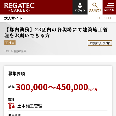
MENU
ログイン
求人を探す
求人サイト
JOB SITE
【都内勤務】23区内の各現場にて建築施工管
理をお願いできる方
正社員
お気に入り
TOP
>
検索結果
募集要項
300,000～450,000
給与
円／月
職種
土木施工管理
雇用形態