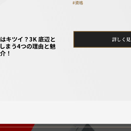
#資格
はキツイ？3K 底辺と
詳しく見
しまう4つの理由と魅
介！