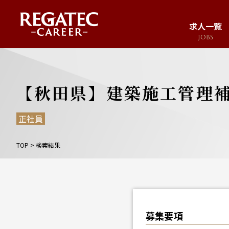
求人一覧
JOBS
求人サイト
JOB SITE
【秋田県】建築施工管理補
正社員
TOP
>
検索結果
募集要項