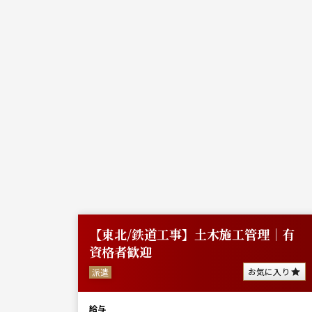
施工管
【東北/鉄道工事】土木施工管理｜有
資格者歓迎
に入り
お気に入り
派遣
給与