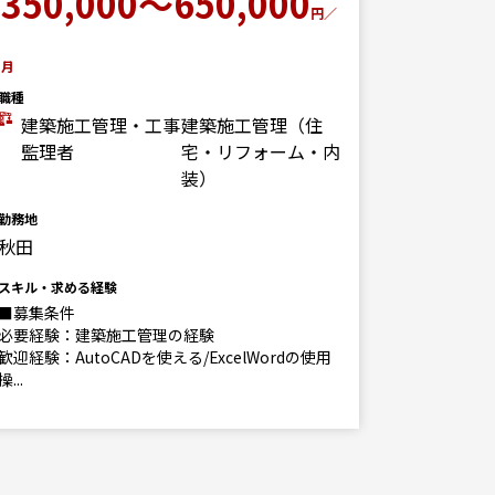
350,000～650,000
400
円／
職種
月
プラント
職種
勤務地
建築施工管理・工事
建築施工管理（住
秋田
監理者
宅・リフォーム・内
装）
スキル・求
勤務地
秋田
スキル・求める経験
■募集条件
必要経験：建築施工管理の経験
歓迎経験：AutoCADを使える/ExcelWordの使用
操...