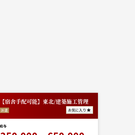
【宿舎手配可能】東北/建築施工管理
秋田か
お気に入り
派遣
派遣
給与
給与