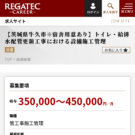
MENU
ログイン
求人を探す
求人サイト
JOB SITE
【茨城県牛久市※宿舎用意あり】トイレ・給排
水配管更新工事における設備施工管理
派遣
お気に入り
TOP
>
検索結果
募集要項
350,000～450,000
給与
円／月
職種
管工事施工管理
雇用形態