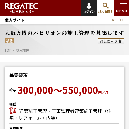
MENU
ログイン
求人を探す
求人サイト
JOB SITE
大阪万博のパビリオンの施工管理を募集します
派遣
お気に入り
TOP
>
検索結果
募集要項
300,000～550,000
給与
円／月
職種
建築施工管理・工事監理者
建築施工管理（住
宅・リフォーム・内装）
雇用形態