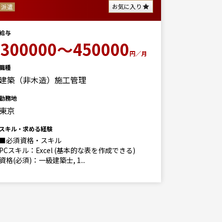
お気に入り
派遣
正社員
給与
給与
300000～450000
375
円／月
職種
職種
建築（非木造）施工管理
営業（個
勤務地
勤務地
東京
神奈川
スキル・求める経験
スキル・求
■必須資格・スキル
PCスキル：Excel (基本的な表を作成できる)
資格(必須)：一級建築士, 1...