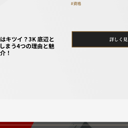
#資格
はキツイ？3K 底辺と
詳しく見
しまう4つの理由と魅
介！