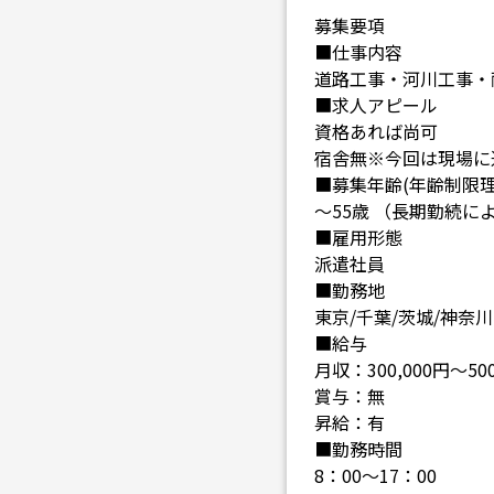
募集要項
■仕事内容
道路工事・河川工事・
■求人アピール
資格あれば尚可
宿舎無※今回は現場に
■募集年齢(年齢制限理
～55歳 （長期勤続
■雇用形態
派遣社員
■勤務地
東京/千葉/茨城/神奈川
■給与
月収：300,000円～500
賞与：無
昇給：有
■勤務時間
8：00～17：00