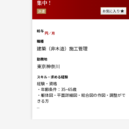
集中！
に入り
お気に入り
派遣
給与
円／月
職種
建築（非木造）施工管理
勤務地
東京神奈川
スキル・求める経験
経験・資格
・年齢条件：35~65歳
調整がで
・躯体図・平面詳細図・総合図の作図・調整がで
きる方
...