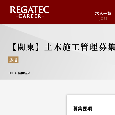
求人一覧
JOBS
求人サイト
JOB SITE
【関東】土木施工管理募
派遣
TOP
>
検索結果
募集要項