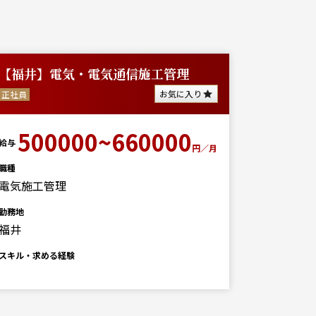
【福井】電気・電気通信施工管理
建築施
勤務・
お気に入り
正社員
派遣
500000~660000
給与
円／月
70
給与
職種
電気施工管理
職種
勤務地
勤務地
福井
福井
スキル・求める経験
スキル・求
年齢条件：
募集業務：
スパート