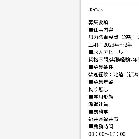
ポイント
募集要項
■仕事内容
風力発電設置（2基）
工期：2023年～2年
■求人アピール
資格不問/実務経験2
■募集条件
歓迎経験：北陸（新潟
■募集年齢
拘り無し
■雇用形態
派遣社員
■勤務地
福井県福井市
■勤務時間
08：00～17：00