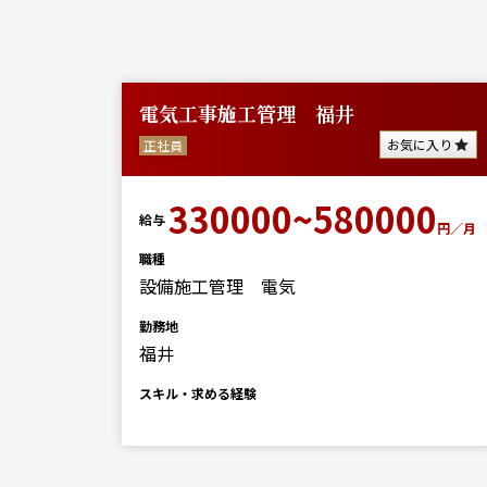
電気工事施工管理 福井
に入り
お気に入り
正社員
330000~580000
給与
00
円／月
円／
職種
設備施工管理 電気
勤務地
福井
スキル・求める経験