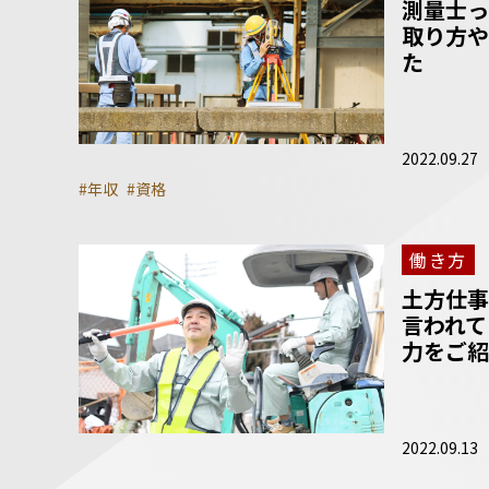
測量士っ
取り方や
た
2022.09.27
#年収
#資格
働き方
土方仕事
言われて
力をご紹
2022.09.13