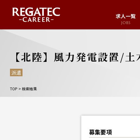
求人一覧
JOBS
求人サイト
JOB SITE
【北陸】風力発電設置/土
派遣
TOP
>
検索結果
募集要項