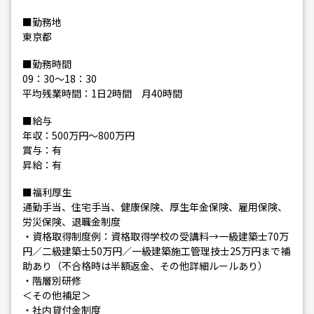
■勤務地
東京都
■勤務時間
09：30～18：30
平均残業時間：1日2時間 月40時間
■給与
年収：500万円～800万円
賞与：有
昇給：有
■福利厚生
通勤手当、住宅手当、健康保険、厚生年金保険、雇用保険、
労災保険、退職金制度
・資格取得制度例：資格取得学校の受講料→一級建築士70万
円／二級建築士50万円／一級建築施工管理技士25万円まで補
助あり（不合格時は半額返金、その他詳細ルールあり）
・階層別研修
＜その他補足＞
・社内貸付金制度