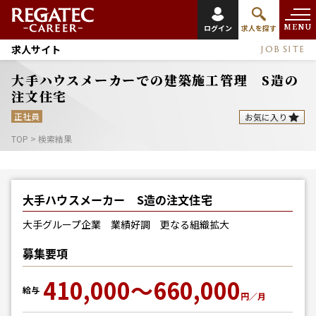
MENU
ログイン
求人を探す
求人サイト
JOB SITE
大手ハウスメーカーでの建築施工管理 S造の
注文住宅
正社員
お気に入り
TOP
>
検索結果
大手ハウスメーカー S造の注文住宅
大手グループ企業 業績好調 更なる組織拡大
募集要項
410,000～660,000
給与
円／月