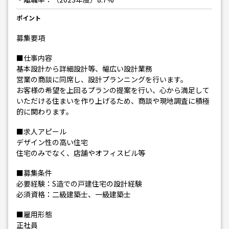
ポイント
募集要項
■仕事内容
基本設計から詳細設計等、幅広い設計業務
営業の商談に同席し、設計プランニングを行います。
お客様の希望を上回るプランの提案を行い、心から満足して
いただける住まいを作り上げるため、商談や現地調査に積極
的に関わります。
■求人アピール
デザイン性の高い住宅
住宅のみでなく、店舗やオフィスビル等
■募集条件
必要経験：S造での戸建住宅の設計経験
必須資格：二級建築士、一級建築士
■雇用形態
正社員