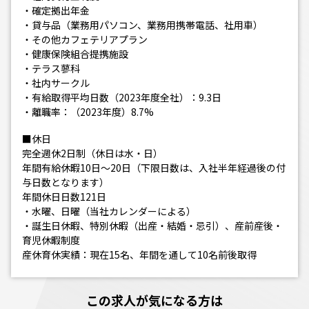
・確定拠出年金
・貸与品（業務用パソコン、業務用携帯電話、社用車）
・その他カフェテリアプラン
・健康保険組合提携施設
・テラス蓼科
・社内サークル
・有給取得平均日数（2023年度全社）：9.3日
・離職率：（2023年度）8.7%
■休日
完全週休2日制（休日は水・日）
年間有給休暇10日～20日（下限日数は、入社半年経過後の付
与日数となります）
年間休日日数121日
・水曜、日曜（当社カレンダーによる）
・誕生日休暇、特別休暇（出産・結婚・忌引）、産前産後・
育児休暇制度
産休育休実績：現在15名、年間を通して10名前後取得
この求人が気になる方は