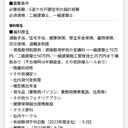
■募集条件
必要経験：S造での戸建住宅の設計経験
必須資格：二級建築士、一級建築士
福利厚生
■福利厚生
通勤手当、住宅手当、健康保険、厚生年金保険、雇用保険、
労災保険、退職金制度
・資格取得制度例：資格取得学校の受講料→一級建築士70万
円／二級建築士50万円／一級建築施工管理技士25万円まで補
助あり（不合格時は半額返金、その他詳細ルールあり）
・階層別研修
＜その他補足＞
・社内貸付金制度
・確定拠出年金
・貸与品（業務用パソコン、業務用携帯電話、社用車）
・その他カフェテリアプラン
・健康保険組合提携施設
・テラス蓼科
・社内サークル
・有給取得平均日数（2023年度全社）：9.3日
・離職率：（2023年度）8.7%