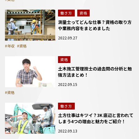
働き方
資格
測量士ってどんな仕事？資格の取り方
や業務内容をまとめました
2022.09.27
#年収
#資格
資格
土木施工管理技士の過去問の分析と勉
強方法まとめ！
2022.09.15
#資格
働き方
土方仕事はキツイ？3K 底辺と言われて
しまう4つの理由と魅力をご紹介！
2022.09.13