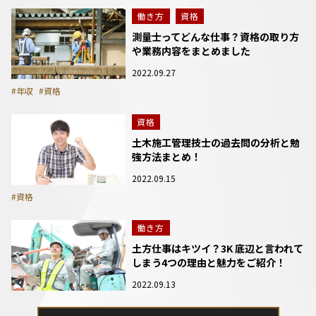
働き方
資格
測量士ってどんな仕事？資格の取り方
や業務内容をまとめました
2022.09.27
#年収
#資格
資格
土木施工管理技士の過去問の分析と勉
強方法まとめ！
2022.09.15
#資格
働き方
土方仕事はキツイ？3K 底辺と言われて
しまう4つの理由と魅力をご紹介！
2022.09.13