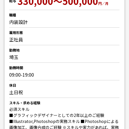
330,000～500,000
給与
円／月
職種
内装設計
雇用形態
正社員
勤務地
埼玉
勤務時間
09:00-19:00
休日
土日祝
スキル・求める経験
必須スキル
■グラフィックデザイナーとしての2年以上のご経験
■Illustrator,Photoshopの実務スキル ■Photoshopによる
画像加工、画像合成のご経験 ※スキルや実力があれば、実務