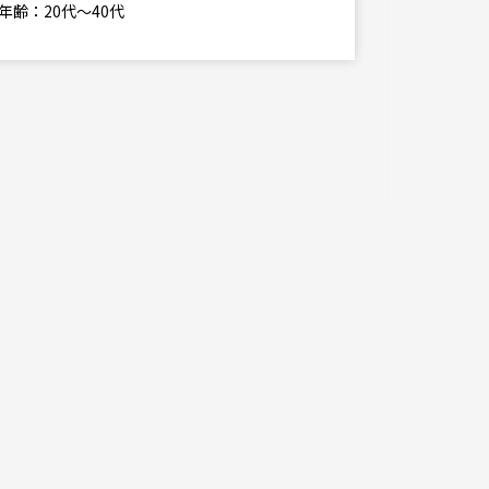
年齢：20代～40代
勤務地
東京
スキル・求
■必要経
PCスキル(
Excel (