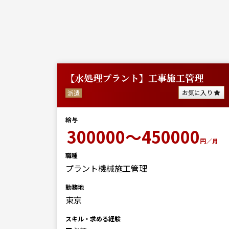
勤務
【水処理プラント】工事施工管理
に入り
お気に入り
派遣
給与
0
300000～450000
円／月
円／月
職種
プラント機械施工管理
勤務地
東京
スキル・求める経験