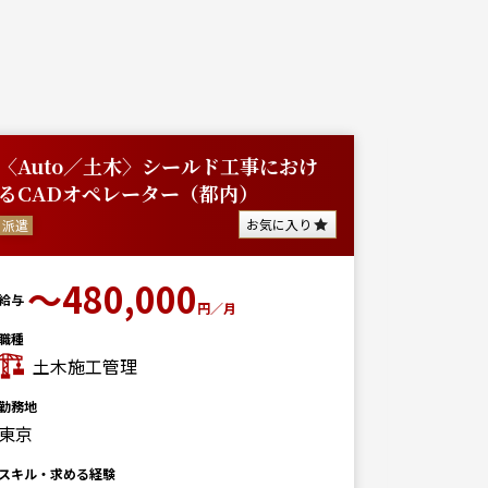
〈Auto／土木〉シールド工事におけ
【東京
るCADオペレーター（都内）
築施工管
も...
お気に入り
派遣
派遣
〜480,000
給与
円／月
給与
350
職種
土木施工管理
勤務地
月
東京
職種
建築（非
スキル・求める経験