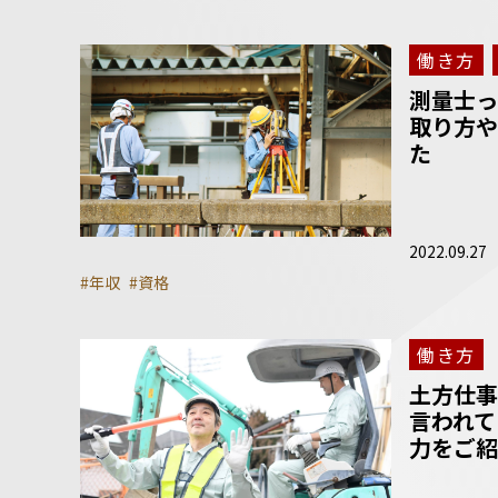
働き方
測量士っ
取り方や
た
2022.09.27
#年収
#資格
働き方
土方仕事
言われて
力をご紹