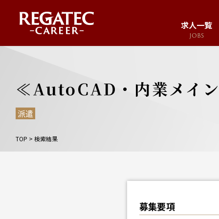
求人一覧
JOBS
求人サイト
JOB SITE
≪AutoCAD・内業メイ
派遣
TOP
>
検索結果
募集要項