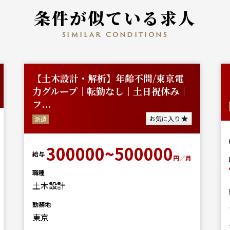
条件が似ている求人
similar conditions
【土木設計・解析】年齢不問/東京電
力グループ｜転勤なし｜土日祝休み｜
フ...
お気に入り
派遣
300000~500000
給与
円／月
職種
土木設計
勤務地
東京