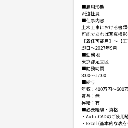
■雇用形態
派遣社員
■仕事内容
土木工事における書類
可能であれば写真撮影
【着任可能月】～【工
即日～2027年9月
■勤務地
東京都足立区
■勤務時間
8:00～17:00
■給与
年収：400万円～600
賞与：無
昇給：有
■必要経験・資格
・Auto-CADのご使用
・Excel (基本的な表