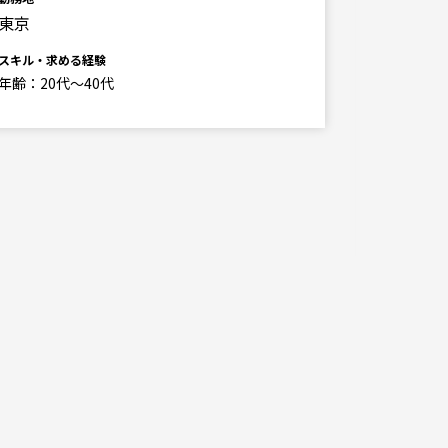
東京
職種
建築（非
スキル・求める経験
年齢：20代～40代
勤務地
東京
スキル・求
■必要経
PCスキル(
Excel (