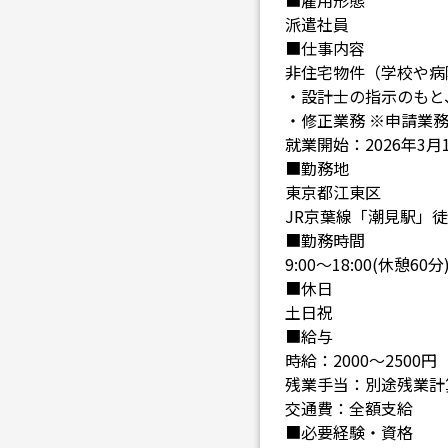
■雇用形態
派遣社員
■仕事内容
非住宅物件（学校や病
・設計士の指示のもと
・修正業務 ※申請業
就業開始：2026年3月
■勤務地
東京都江東区
JR京葉線「潮見駅」徒
■勤務時間
9:00～18:00(休憩60分
■休日
土日祝
■給与
時給：2000～2500円
残業手当：別途残業計
交通費：全額支給
■必要経験・資格