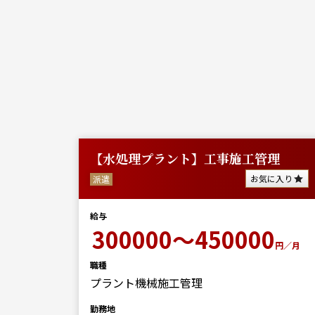
勤務
【水処理プラント】工事施工管理
に入り
お気に入り
派遣
給与
0
300000～450000
円／月
円／月
職種
プラント機械施工管理
勤務地