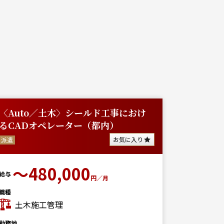
〈Auto／土木〉シールド工事におけ
【東京
るCADオペレーター（都内）
築施工管
も...
お気に入り
派遣
派遣
〜480,000
給与
円／月
給与
350
職種
土木施工管理
勤務地
月