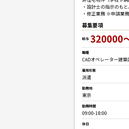
・設計士の指示のもと
・修正業務 ※申請業
募集要項
320000
給与
職種
CADオペレーター
建築
雇用形態
派遣
勤務地
東京
勤務時間
09:00-18:00
休日