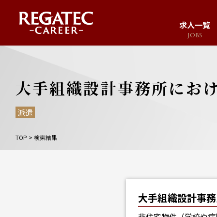
求人一覧
JOBS
求人サイト
JOB SITE
大手組織設計事務所におけ
派遣
TOP
>
検索結果
大手組織設計事務
非住宅物件（学校や病