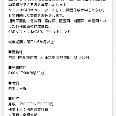
助業務ができる方を募集いたします。
メインはCADオペレーターとして、図面作成が中心となり併
せて付随した業務をお任せします。
担当図面例：電気図、案内図、配置図、断面図、申請図とい
った各種図面の作成業務。
CADソフト：JwCAD、アーキトレンド
就業期間：即日～6か月以上
■勤務地
神奈川県相模原市（小田急線 東林間駅 徒歩10分）
■勤務時間
8:00～17:00(休憩60分)
■休日
基本土日祝
■給与
月収：250,000～350,000円
残業手当：別途残業計算
交通費：全額支給