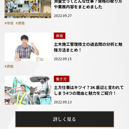
測量士ってどんな仕事？資格の取り方
や業務内容をまとめました
2022.09.27
#年収
#資格
資格
土木施工管理技士の過去問の分析と勉
強方法まとめ！
2022.09.15
#資格
働き方
土方仕事はキツイ？3K 底辺と言われて
しまう4つの理由と魅力をご紹介！
2022.09.13
詳しく見る