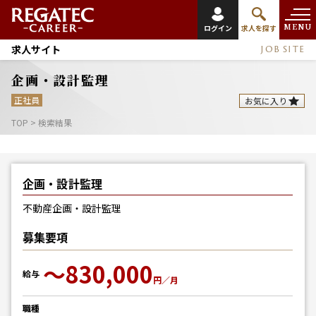
MENU
ログイン
求人を探す
求人サイト
JOB SITE
企画・設計監理
正社員
お気に入り
TOP
>
検索結果
企画・設計監理
不動産企画・設計監理
募集要項
〜830,000
給与
円／月
職種