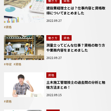
働き方
資格
建設業経理士とは？仕事内容と資格取
得についてまとめました
2022.09.27
#資格
働き方
資格
測量士ってどんな仕事？資格の取り方
や業務内容をまとめました
2022.09.27
#年収
#資格
資格
土木施工管理技士の過去問の分析と勉
強方法まとめ！
2022.09.15
#資格