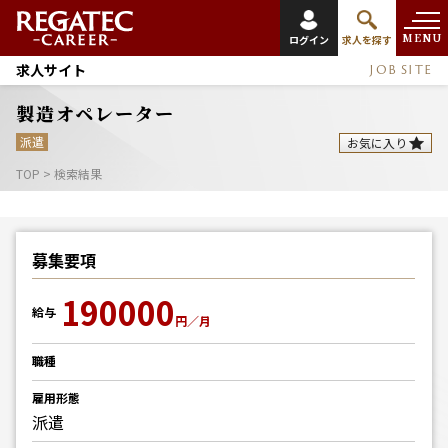
MENU
ログイン
求人を探す
求人サイト
JOB SITE
製造オペレーター
派遣
お気に入り
TOP
>
検索結果
募集要項
190000
給与
円／月
職種
雇用形態
派遣