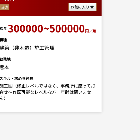
お気に入り
派遣
派遣
給与
300000~500000
給与
300
円／月
職種
建築（非木造）施工管理
月
勤務地
職種
熊本
設備設計
スキル・求める経験
勤務地
施工図（修正レベルではなく、事務所に座って打
熊本
合せ～作図可能なレベルな方 年齢は問いませ
ん）
スキル・求
■必要経
必須資格
PCスキル(