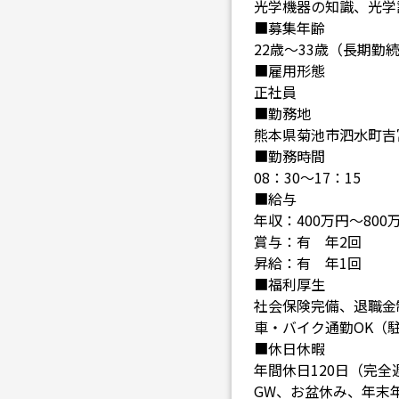
光学機器の知識、光学
■募集年齢
22歳～33歳（長期
■雇用形態
正社員
■勤務地
熊本県菊池市泗水町吉富1
■勤務時間
08：30～17：15
■給与
年収：400万円～800
賞与：有 年2回
昇給：有 年1回
■福利厚生
社会保険完備、退職金
車・バイク通勤OK（
■休日休暇
年間休日120日（完全
GW、お盆休み、年末