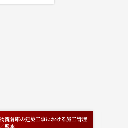
物流倉庫の建築工事における施工管理
【熊本】
／熊本
たオペ