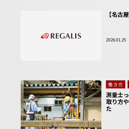
【名古屋
2026.01.25
働き方
測量士っ
取り方や
た