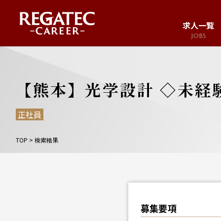
求人一覧
JOBS
求人サイト
JOB SITE
【熊本】光学設計 ◇未経験可
正社員
TOP
>
検索結果
募集要項