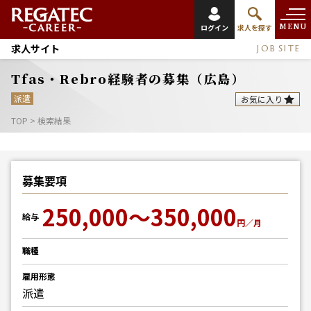
MENU
ログイン
求人を探す
求人サイト
JOB SITE
Tfas・Rebro経験者の募集（広島）
派遣
お気に入り
TOP
>
検索結果
募集要項
250,000～350,000
給与
円／月
職種
雇用形態
派遣