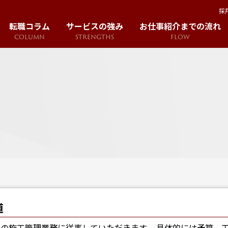
採
転職コラム
サービスの強み
お仕事紹介までの流れ
COLUMN
STRENGTHS
FLOW
道
件の施工管理業務に従事していただきます。 具体的には予算、