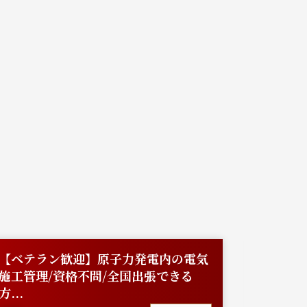
【ベテラン歓迎】原子力発電内の電気
営業（
施工管理/資格不問/全国出張できる
正社員
方...