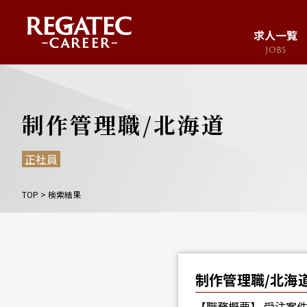
求人一覧
JOBS
求人サイト
JOB SITE
制作管理職/北海道
正社員
TOP
>
検索結果
制作管理職/北海
【職務概要】 受注案