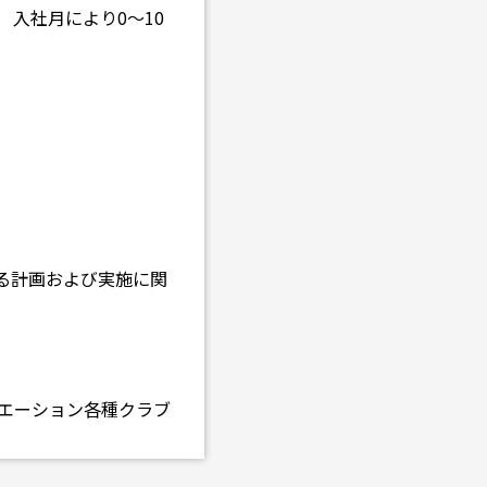
 入社月により0～10
る計画および実施に関
エーション各種クラブ