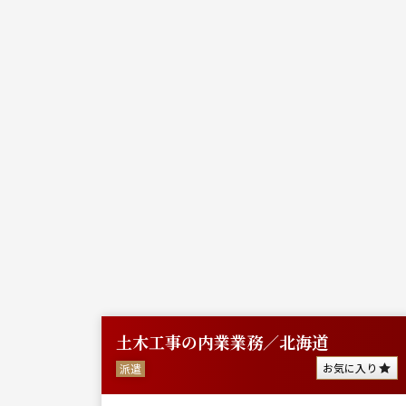
木施工
土木工事の内業業務／北海道
お気に入り
派遣
に入り