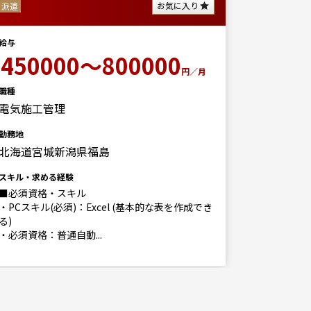
お気に入り
派遣
50
給与
給与
職種
450000～800000
営業（個
円／月
勤務地
職種
北海道
電気施工管理
スキル・求
勤務地
北海道宮城新潟県福島
スキル・求める経験
■必須資格・スキル
・PCスキル(必須)：Excel (基本的な表を作成でき
る)
・必須資格：普通自動...