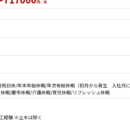
円／月
日祝日休/年末年始休暇/年次有給休暇（初月から発生 入社月によ
休暇/慶弔休暇/介護休暇/育児休暇/リフレッシュ休暇
工経験 ※土木は除く