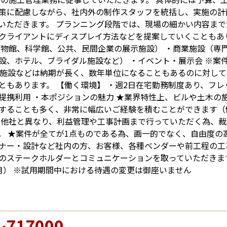
策に配慮しながら、社内外の制作スタッフを統括し、実施の計
いただきます。 プランニング段階では、現場の細かい内容まで
クライアントにディスプレイ方法などを提案していくこともあ
博物館、科学館、公共、民間企業の展示施設） ・商業施設（専
設、ホテル、ブライダル施設など） ・イベント・展示会 ※案
施設などは納期が長く、数年単位になることもあるのに対して
ともあります。 【働く環境】 ・週2日在宅勤務制度あり、フ
提携利用 ・本ポジションの魅力 ★業界特性上、ビルや土木の
することも多く、非常に幅広いご経験を積むことができます（
 他社と異なり、利益管理や工事計画まで行っていただく為、
。 ★案件が全てが1点ものである為、画一的でなく、自由度の
ナー・設計など社内の方、お客様、各種ベンダーや前工程の工
のステークホルダーとコミュニケーションを取っていただきま
月） ※試用期間中における待遇の変更は御座いません
～717000