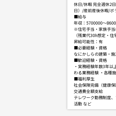
休日/休暇 完全週休2
日）/産前産後休暇/ボ
■給与
年収：5700000～8600
※住宅手当・家族手当
（残業代30h想定・
昇給可能性：有
■必要経験・資格
なにかしらの建築・施
■歓迎経験・資格
・実務経験年数3年以
わる業務経験 ・各種
■福利厚生
社会保険完備（健康保
交通費全額支給
テレワーク勤務制度、
活動 など