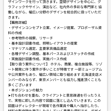
ザインワークを行って頂きます。空間デザインを中心に、グ
ラフィックやサイン、演出など、社内外の多彩な専門家と 協
働しながら、幅広い分野のデザインを総合的に扱っていただ
きます。
【職務詳細】
・デザインコンセプト立案、イメージ提案、プロポーザル資
料の作成
・参考物件の視察、リサーチ
・基本設計図書作成、照明レイアウトの提案
・マテリアル選定、主要家具備品選定
・各種デザイン調整、基本パースおよびスケッチの作成
・実施設計図書作成、実施パース作成
【取り扱う案件について】 ホテル、商業、複合施設等、リゾ
ート開発に伴う案件が多いことが特徴です 一部ミュージアム
や公共案件もあり、幅広い領域に取り組めます 北海道支店メ
ンバーのみならず、東京メンバーとも協力し推進頂くことも
多くございます
・本ポジションの魅力
➤打ち合わせを重ね、クライアントと意思疎通を行ったうえ
で、実態に即した内容で図面に落とし込んでいきます。この
図面はディレクターが現場で各作業員や職人へ指示したり、
材料や製作物を発注したりしていく重要な資料です。デザイ