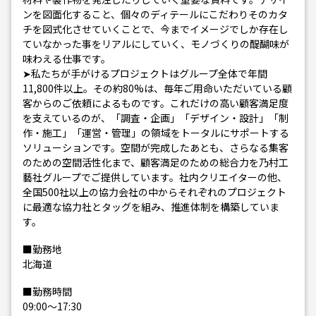
ンを図面化すること、個々のディテールにこだわりそのカタ
チを図式化させていくことで、今までイメージでしか存在し
ていなかった事をリアルにしていく、モノづくりの醍醐味が
味わえる仕事です。
➤私たちが手がけるプロジェクトはグループ全体で年間
11,800件以上。その約80%は、毎年ご用命いただいている顧
客からのご依頼によるものです。これだけの高い顧客満足度
を支えているのが、「調査・企画」「デザイン・設計」「制
作・施工」「運営・管理」の領域をトータルにサポートする
ソリューションです。空間が完成したあとも、さらなる集客
のための空間活性化まで、顧客満足のための総合力を乃村工
藝社グループでご提供しています。社内クリエイターの他、
全国500社以上の協力会社の中からそれぞれのプロジェクト
に最適な協力社とタッグを組み、推進体制を構築していま
す。
■勤務地
北海道
■勤務時間
09:00～17:30