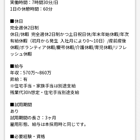
実働時間：7時間30分/日
1日の休憩時間：60分
■休日
完全週休2日制
休日/休暇 完全週休2日制かつ土日祝日休/年末年始休暇/年次
有給休暇（初月から発生 入社月により0～10日）/産前産後
休暇/ボランティア休暇/慶弔休暇/介護休暇/育児休暇/リフレ
ッシュ休暇
■給与
年収：570万〜860万
昇給：有
※住宅手当・家族手当は別途支給
残業代30h想定・住宅手当別途支給
■試用期間
あり
試用期間の長さ：3ヶ月
雇用形態、給与は本採用時と同じです。
■必要経験・資格