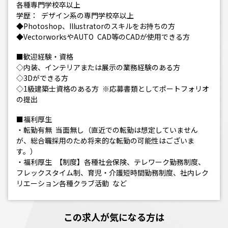
各種専門学校卒以上
学歴： デザイン系の専門学校卒以上
◆Photoshop、Illustratorのスキルをお持ちの方
◆VectorworksやAUTO CAD等のCADが使用できる方
■歓迎経験・資格
◇内装、インテリアまたは展示の業務経験のある方
◇3Dができる方
◇1級建築士資格のある方 ※応募書類としてポートフォリオ
の提出
■福利厚生
・転勤有無 当⾯無し（直近での転勤は想定していません
が、総合職採⽤のため将来的な転勤の可能性はございま
す。）
・福利厚生 【制度】各種社会保険、テレワーク勤務制度、
フレックスタイム制、育児・介護短時間勤務制度、社内レク
リエーション各種クラブ活動 など
この求人が気になる方は