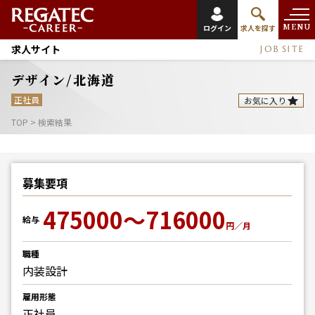
MENU
ログイン
求人を探す
求人サイト
JOB SITE
デザイン/北海道
正社員
お気に入り
TOP
>
検索結果
募集要項
475000～716000
給与
円／月
職種
内装設計
雇用形態
正社員