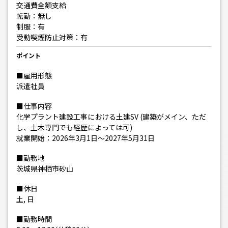
交通費全額支給
転勤：無し
制服：有
受動喫煙防止対策：有
ポイント
■雇用形態
派遣社員
■仕事内容
化学プラント建設工事における土建SV (建築がメイン、ただ
し、土木専門でも経歴によっては可)
就業開始：2026年3月1日～2027年5月31日
■勤務地
茨城県神栖市砂山
■休日
土, 日
■勤務時間