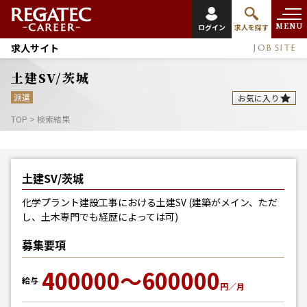
MENU
ログイン
求人を探す
求人サイト
JOB SITE
土建SV/茨城
派遣
お気に入り
TOP
>
検索結果
土建SV/茨城
化学プラント建設工事における土建SV (建築がメイン、ただ
し、土木専門でも経歴によっては可)
募集要項
400000～600000
給与
円／月