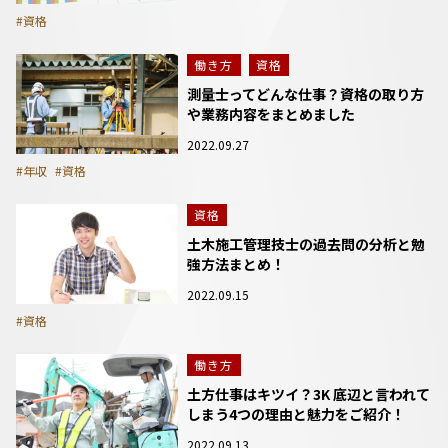
#資格
働き方
資格
測量士ってどんな仕事？資格の取り方
や業務内容をまとめました
2022.09.27
#年収
#資格
資格
土木施工管理技士の過去問の分析と勉
強方法まとめ！
2022.09.15
#資格
働き方
土方仕事はキツイ？3K 底辺と言われて
しまう4つの理由と魅力をご紹介！
2022.09.13