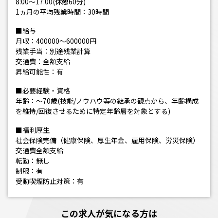
8:00～17:00(休憩60分)
1ヵ月の平均残業時間：30時間
■給与
月収：400000～600000円
残業手当：別途残業計算
交通費：全額支給
昇給可能性：有
■必要経験・資格
年齢：～70歳(技能/ノウハウ等の継承の観点から、年齢構成
を維持/回復させるために特定年齢層を対象とする)
■福利厚生
社会保険完備（健康保険、厚生年金、雇用保険、労災保険）
交通費全額支給
転勤：無し
制服：有
受動喫煙防止対策：有
この求人が気になる方は