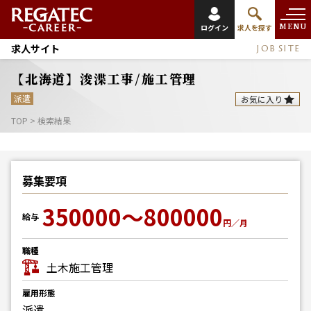
MENU
ログイン
求人を探す
求人サイト
JOB SITE
【北海道】浚渫工事/施工管理
派遣
お気に入り
TOP
>
検索結果
募集要項
350000～800000
給与
円／月
職種
土木施工管理
雇用形態
派遣