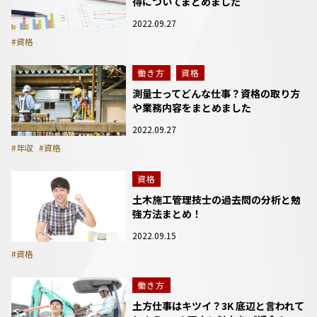
得についてまとめました
2022.09.27
#資格
働き方
資格
測量士ってどんな仕事？資格の取り方
や業務内容をまとめました
2022.09.27
#年収
#資格
資格
土木施工管理技士の過去問の分析と勉
強方法まとめ！
2022.09.15
#資格
働き方
土方仕事はキツイ？3K 底辺と言われて