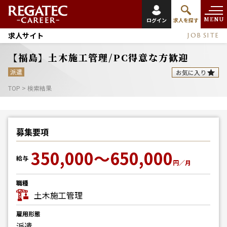
MENU
ログイン
求人を探す
求人サイト
JOB SITE
【福島】土木施工管理/PC得意な方歓迎
派遣
お気に入り
TOP
>
検索結果
募集要項
350,000～650,000
給与
円／月
職種
土木施工管理
雇用形態
派遣