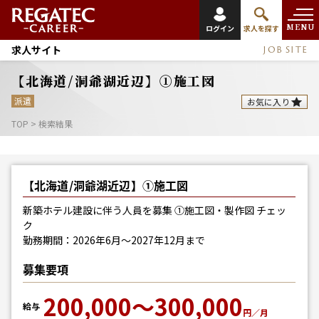
MENU
ログイン
求人を探す
求人サイト
JOB SITE
【北海道/洞爺湖近辺】①施工図
派遣
お気に入り
TOP
>
検索結果
【北海道/洞爺湖近辺】①施工図
新築ホテル建設に伴う人員を募集 ①施工図・製作図 チェッ
ク
勤務期間：2026年6月～2027年12月まで
募集要項
200,000～300,000
給与
円／月