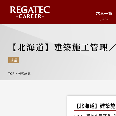
求人一覧
JOBS
求人サイト
JOB SITE
【北海道】建築施工管理／
派遣
TOP
>
検索結果
【北海道】建築施
小中一貫校の建替え（