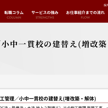
採
転職コラム
サービスの強み
お仕事紹介までの流れ
COLUMN
STRENGTHS
FLOW
小中一貫校の建替え(増改築
工管理／小中一貫校の建替え(増改築・解体)
RC造・鉄骨造・木造 地上２階建て）での施工管理 新築工事、