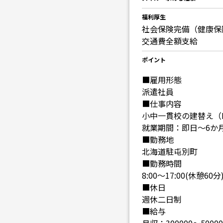
福利厚生
社会保険完備（健康保
交通費全額支給
ポイント
■雇用形態
派遣社員
■仕事内容
小中一貫校の建替え（
就業期間：即日～6
■勤務地
北海道駐屯別町
■勤務時間
8:00～17:00(休憩60分
■休日
週休二日制
■給与