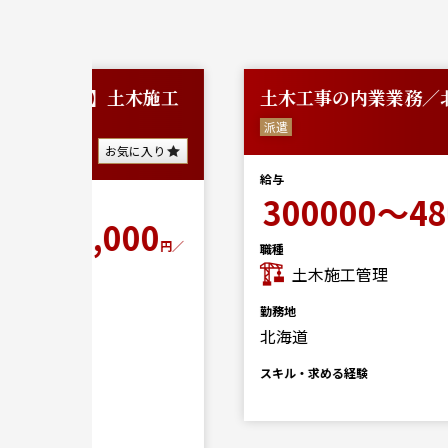
木施工
土木工事の内業業務／北海道
お気に入り
派遣
に入り
給与
300000～480000
円／月
00
円／
職種
土木施工管理
勤務地
北海道
スキル・求める経験