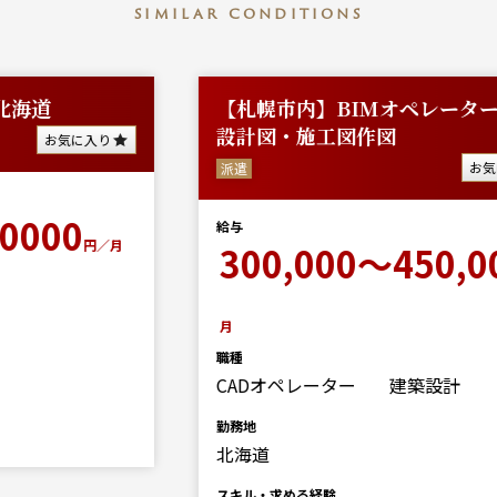
similar conditions
【札幌市内】BIMオペレーター/建築
設計図・施工図作図
お気に入り
派遣
給与
300,000～450,000
円／
月
職種
CADオペレーター
建築設計
勤務地
北海道
スキル・求める経験