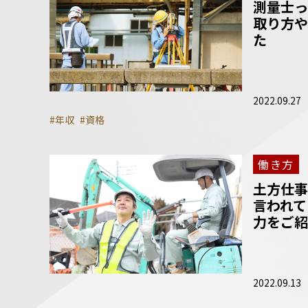
測量士っ
取り方や
た
2022.09.27
#年収
#資格
働き方
土方仕事
言われて
力をご紹
2022.09.13