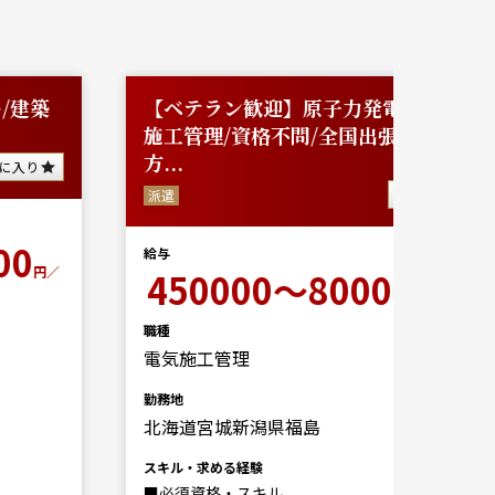
【ベテラン歓迎】原子力発電内の電気
営業（
施工管理/資格不問/全国出張できる
正社員
方...
お気に入り
派遣
50
給与
給与
職種
450000～800000
営業（個
円／月
勤務地
職種
北海道
電気施工管理
スキル・求
勤務地
北海道宮城新潟県福島
スキル・求める経験
■必須資格・スキル