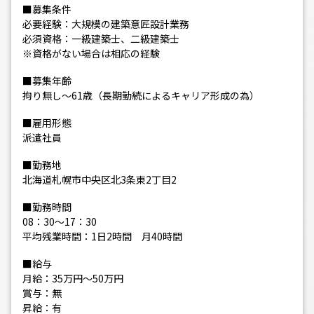
■募集条件
必要経験：大規模の建築意匠設計業務
必須資格：一級建築士、二級建築士
※資格がない場合は相応の経験
■募集年齢
拘り無し～61歳（長期勤続によるキャリア形成の為）
■雇用形態
派遣社員
■勤務地
北海道札幌市中央区北3条東2丁目2
■勤務時間
08：30～17：30
平均残業時間：1日2時間 月40時間
■給与
月給：35万円～50万円
賞与：無
昇給：有