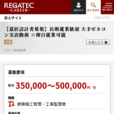
MENU
ログイン
求人を探す
求人サイト
JOB SITE
【意匠設計者募集】長期就業歓迎 大手ゼネコ
ン支店勤務 ※即日就業可能
派遣
お気に入り
TOP
>
検索結果
募集要項
350,000～500,000
給与
円／月
職種
建築施工管理・工事監理者
雇用形態